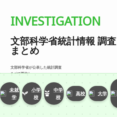
INVESTIGATION
文部科学省統計情報 調査
まとめ
文部科学省が公表した統計調査
をaiで要約し、
わかりやすくご紹介いたしま
す。
未就
小学
中学
高校
大学
学
校
校