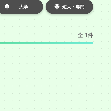
大学
短大・専門
全 1件