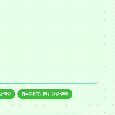
統計調査
日本語教育に関する統計調査