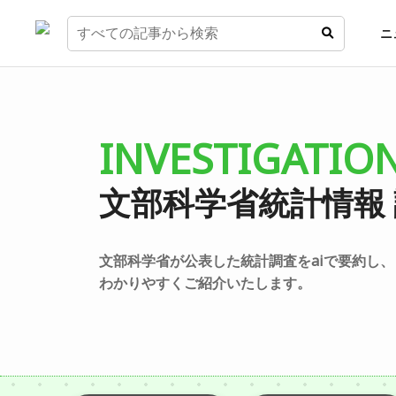
ニ
INVESTIGATIO
文部科学省統計情報
文部科学省が公表した統計調査をaiで要約し、
わかりやすくご紹介いたします。